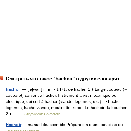
Смотреть что такое "hachoir" в других словарях:
hachoir
— [ aʃwar ] n. m. • 1471; de hacher 1 ♦ Large couteau (⇒
couperet) servant à hacher. Instrument à vis, mécanique ou
électrique, qui sert à hacher (viande, légumes, etc.). ⇒ hache
légumes, hache viande, moulinette; robot. Le hachoir du boucher.
2 ♦… …
Encyclopédie Universelle
Hachoir
— manuel déassemblé Préparation d une saucisse de …