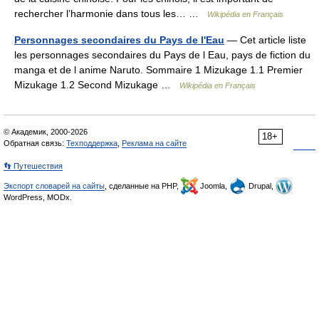
rechercher l’harmonie dans tous les… …
Wikipédia en Français
Personnages secondaires du Pays de l'Eau
— Cet article liste
les personnages secondaires du Pays de l Eau, pays de fiction du
manga et de l anime Naruto. Sommaire 1 Mizukage 1.1 Premier
Mizukage 1.2 Second Mizukage …
Wikipédia en Français
© Академик, 2000-2026
18+
Обратная связь:
Техподдержка
,
Реклама на сайте
👣 Путешествия
Экспорт словарей на сайты
, сделанные на PHP,
Joomla,
Drupal,
WordPress, MODx.