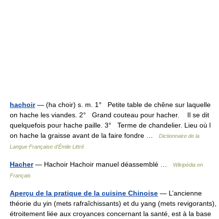
hachoir
— (ha choir) s. m. 1° Petite table de chêne sur laquelle
on hache les viandes. 2° Grand couteau pour hacher. Il se dit
quelquefois pour hache paille. 3° Terme de chandelier. Lieu où l
on hache la graisse avant de la faire fondre …
Dictionnaire de la
Langue Française d'Émile Littré
Hacher
— Hachoir Hachoir manuel déassemblé …
Wikipédia en
Français
Aperçu de la pratique de la cuisine Chinoise
— L’ancienne
théorie du yin (mets rafraîchissants) et du yang (mets revigorants),
étroitement liée aux croyances concernant la santé, est à la base