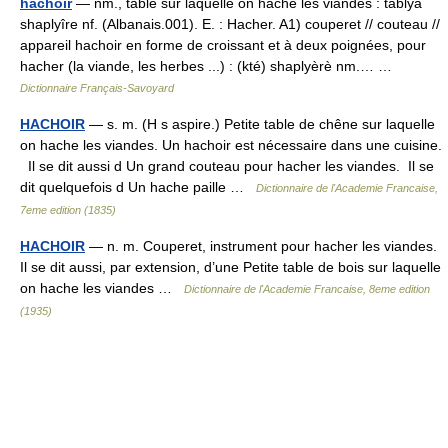
hachoir
— nm., table sur laquelle on hache les viandes : tâblya
shaplyîre nf. (Albanais.001). E. : Hacher. A1) couperet // couteau //
appareil hachoir en forme de croissant et à deux poignées, pour
hacher (la viande, les herbes ...) : (kté) shaplyèrè nm.… …
Dictionnaire Français-Savoyard
HACHOIR
— s. m. (H s aspire.) Petite table de chêne sur laquelle
on hache les viandes. Un hachoir est nécessaire dans une cuisine.
Il se dit aussi d Un grand couteau pour hacher les viandes. Il se
dit quelquefois d Un hache paille …
Dictionnaire de l'Academie Francaise,
7eme edition (1835)
HACHOIR
— n. m. Couperet, instrument pour hacher les viandes.
Il se dit aussi, par extension, d’une Petite table de bois sur laquelle
on hache les viandes …
Dictionnaire de l'Academie Francaise, 8eme edition
(1935)