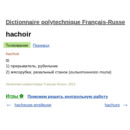
Dictionnaire polytechnique Français-Russe
hachoir
Толкование
Перевод
hachoir
m
1)
прерыватель; рубильник
2)
мясорубка; резальный станок
(
гильотинного типа
)
Dictionnaire polytechnique Français-Russe
.
2013
.
Игры ⚽
Поможем решить контрольную работу
hacheuse-ensileuse
hachure